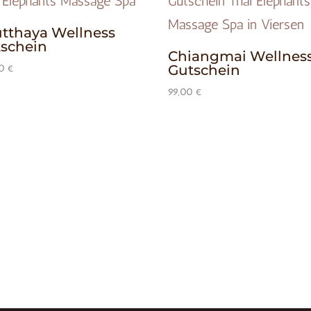
tthaya Wellness
schein
Chiangmai Wellnes
Gutschein
00
€
99,00
€