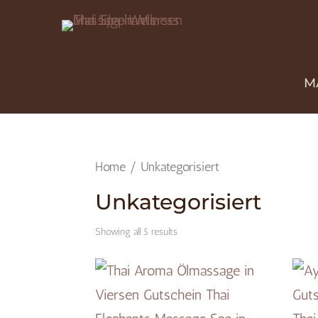
M
Home
/ Unkategorisiert
Unkategorisiert
Showing all 5 results