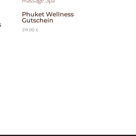
Phuket Wellness
Gutschein
s
219,00
€