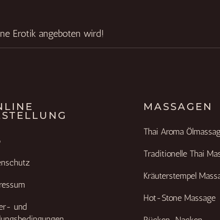
ine Erotik angeboten wird!
NLINE
MASSAGEN
ESTELLUNG
Thai Aroma Ölmassa
B
Traditionelle Thai Ma
enschutz
Kräuterstempel Mass
ressum
Hot-Stone Massage
fer- und
lungsbedingungen
Rücken-Nacken-