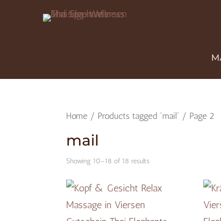
M
Home
/
Products tagged “mail”
/ Page 2
mail
Showing 10–18 of 18 results