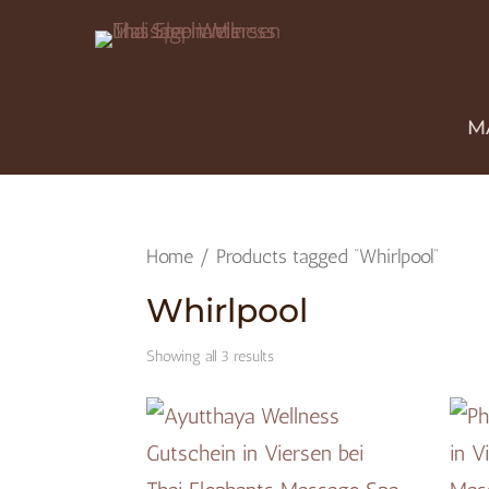
M
Home
/ Products tagged “Whirlpool”
Whirlpool
Showing all 3 results