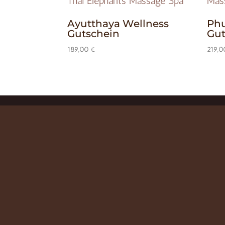
Ayutthaya Wellness
Phu
Gutschein
Gut
189,00
€
219,