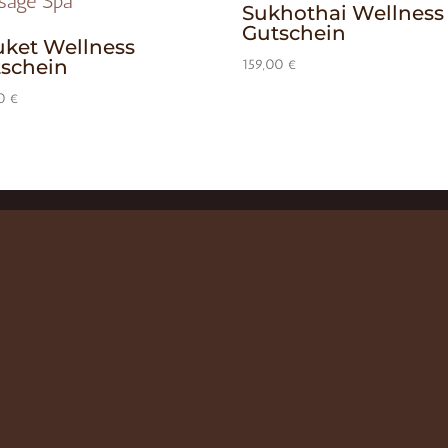
Sukhothai Wellness
Gutschein
ket Wellness
schein
159,00
€
00
€