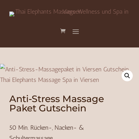
Anti-Stress Massage
Paket Gutschein
50 Min. Rücken-, Nacken- &
Schultermassage