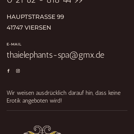
HAUPTSTRASSE 99
41747 VIERSEN
E-MAIL
thaielephants-spa@gmx.de
Wir weisen ausdrücklich darauf hin, dass keine
Erotik angeboten wird!