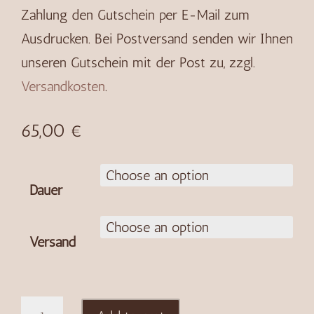
Zahlung den Gutschein per E-Mail zum
Ausdrucken. Bei Postversand senden wir Ihnen
unseren Gutschein mit der Post zu, zzgl.
Versandkosten
.
65,00
€
Dauer
Versand
Hot-