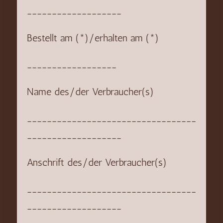
___________________
Bestellt am (*)/erhalten am (*)
__________________
Name des/der Verbraucher(s)
__________________________________
___________________
Anschrift des/der Verbraucher(s)
__________________________________
___________________