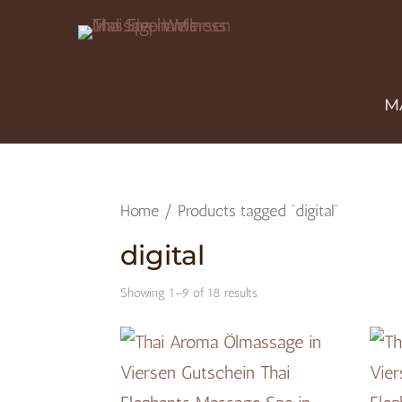
M
Home
/ Products tagged “digital”
digital
Showing 1–9 of 18 results