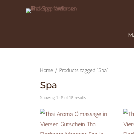
M
Home
/ Products tagged “Spa”
Spa
Showing 1–9 of 18 results